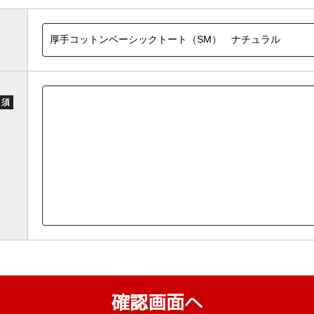
 須
確認画面へ