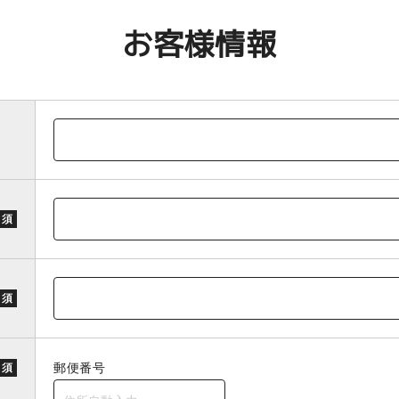
お客様情報
 須
 須
郵便番号
 須