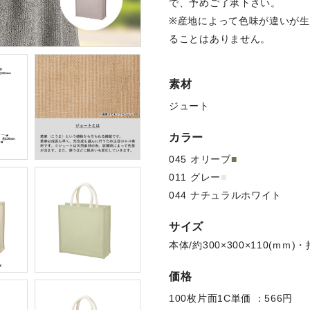
で、予めご了承下さい。
※産地によって色味が違いが
ることはありません。
素材
ジュート
カラー
045 オリーブ
■
011 グレー
■
044 ナチュラルホワイト
■
サイズ
本体/約300×300×110(mｍ)・
価格
100枚片面1C単価 ：566円