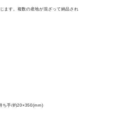
生じます。複数の産地が混ざって納品され
持ち手/約20×350(mm)