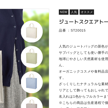
NEW
人気
オススメ
ジュートスクエアト
品番 ：ST20015
人気のジュートバッグの新色
サブバッグとしても使い勝手の
地球にやさしい天然素材を使
ん、
オーガニックコスメや食料品
す。
ざっくりしたナチュラルな素
リアとして飾ってもおしゃれ
名入れは1色からフルカラーま
※こちらの商品は生産過程で