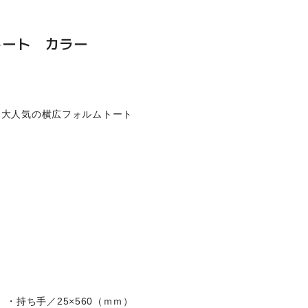
トート カラー
 大人気の横広フォルムトート
ｍ）・持ち手／25×560（ｍｍ）