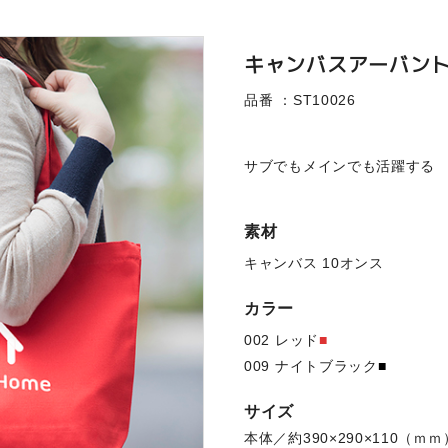
キャンバスアーバン
品番 ：ST10026
サブでもメインでも活躍する
素材
キャンバス 10オンス
カラー
002 レッド
■
009 ナイトブラック
■
サイズ
本体／約390×290×110（ｍ