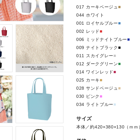
017 カーキベージュ
■
044 ホワイト
■
001 ロイヤルブルー
■
002 レッド
■
006 ミッドナイトブルー
■
009 ナイトブラック
■
011 スカイグレー
■
012 ダークグリーン
■
014 ワインレッド
■
025 カーキ
■
028 サンドベージュ
■
030 ピンク
■
034 ライトブルー
■
サイズ
本体／約420×380×130（ｍ