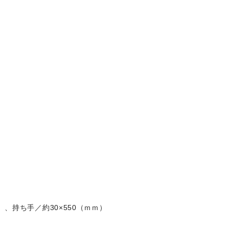
ｍ）、持ち手／約30×550（ｍｍ）