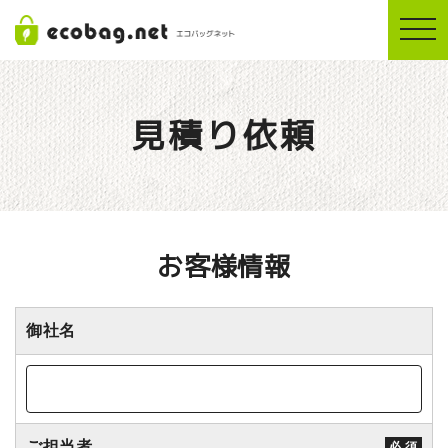
togg
navi
見積り依頼
お客様情報
御社名
ご担当者
必 須