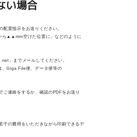
ない場合
の配置指示をお送りください。
下から▲▲mm空けた位置に」などのように
.net
」までメールしてください。
は、
Giga File便
、
データ便
等の
でご連絡をするか、確認のPDFをお送り
若干の費用をいただきながら印刷できるデ