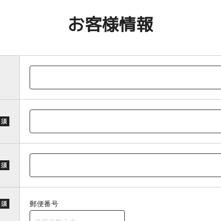
お客様情報
 須
 須
郵便番号
 須