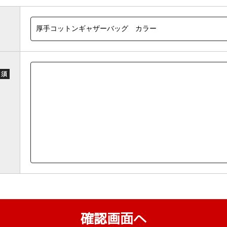
 須
確認画面へ